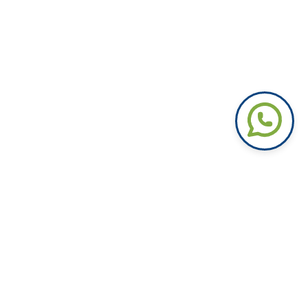
REQUISITOS PARA INSCRIPCIÓN DE TU
INMOBILIARIA:
1. Copia de la matrícula de arrendador
2. Fotocopia del Certificado de